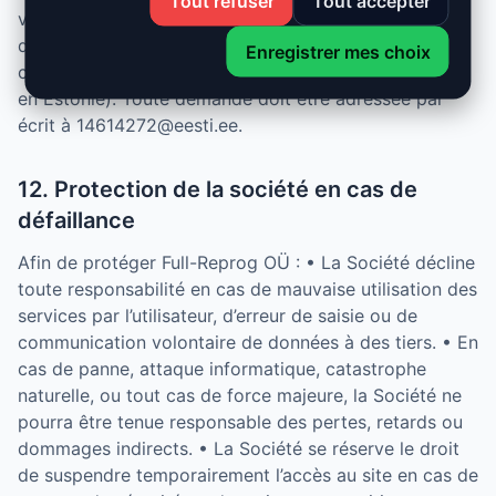
Tout refuser
Tout accepter
votre consentement à tout moment. • Droit
d’introduire une réclamation auprès d’une autorité de
Enregistrer mes choix
contrôle (CNIL en France, Andmekaitse Inspektsioon
en Estonie). Toute demande doit être adressée par
écrit à 14614272@eesti.ee.
12. Protection de la société en cas de
défaillance
Afin de protéger Full-Reprog OÜ : • La Société décline
toute responsabilité en cas de mauvaise utilisation des
services par l’utilisateur, d’erreur de saisie ou de
communication volontaire de données à des tiers. • En
cas de panne, attaque informatique, catastrophe
naturelle, ou tout cas de force majeure, la Société ne
pourra être tenue responsable des pertes, retards ou
dommages indirects. • La Société se réserve le droit
de suspendre temporairement l’accès au site en cas de