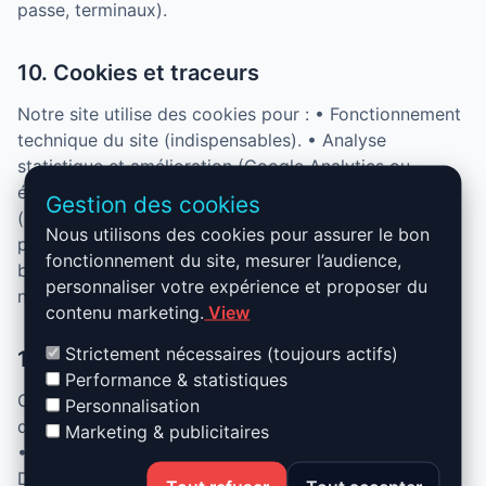
passe, terminaux).
10. Cookies et traceurs
Notre site utilise des cookies pour : • Fonctionnement
technique du site (indispensables). • Analyse
statistique et amélioration (Google Analytics ou
équivalent, avec consentement). • Publicité ciblée
Gestion des cookies
(uniquement avec consentement explicite). Vous
Nous utilisons des cookies pour assurer le bon
pouvez gérer vos préférences à tout moment via le
fonctionnement du site, mesurer l’audience,
bandeau cookies ou les paramètres de votre
personnaliser votre expérience et proposer du
navigateur.
contenu marketing.
View
Strictement nécessaires (toujours actifs)
11. Vos droits
Performance & statistiques
Conformément au RGPD, vous disposez de : • Droit
Personnalisation
d’accès, de rectification, d’effacement et de limitation.
Marketing & publicitaires
• Droit d’opposition au traitement et au profilage. •
Droit à la portabilité des données. • Droit de retirer