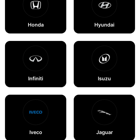
Honda
Hyundai
Infiniti
Isuzu
Iveco
Jaguar