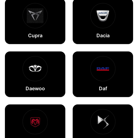
Cupra
Dacia
Daewoo
Daf