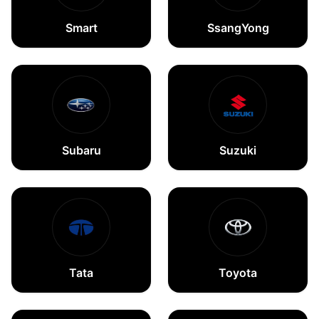
Smart
SsangYong
Subaru
Suzuki
Tata
Toyota