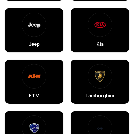
Jeep
Kia
KTM
Lamborghini
🚗