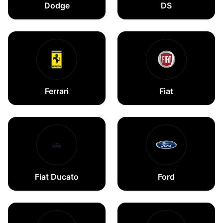
Dodge
DS
Ferrari
Fiat
🚗
Fiat Ducato
Ford