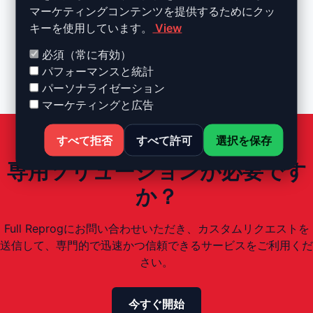
マーケティングコンテンツを提供するためにクッ
有効なオリジナルファイルが必要
キーを使用しています。
View
適切なツールを持つ専門家専用
必須（常に有効）
一部のECUは処理に時間がかかる場合あり
パフォーマンスと統計
パーソナライゼーション
マーケティングと広告
すべて拒否
すべて許可
選択を保存
専用ソリューションが必要です
か？
Full Reprogにお問い合わせいただき、カスタムリクエストを
送信して、専門的で迅速かつ信頼できるサービスをご利用くだ
さい。
今すぐ開始