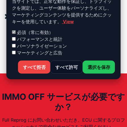
当サイトでは、正常な動作を保証し、トラフィッ
中古 ECU を使用する際に便利
クを測定し、ユーザー体験をパーソナライズし、
マーケティングコンテンツを提供するためにクッ
❌ 欠点とリスク
キーを使用しています。
View
車両セキュリティの低下
必須（常に有効）
盗難リスクの増加
パフォーマンスと統計
専門知識が必要
パーソナライゼーション
専門的な経験がない場合は推奨されない
マーケティングと広告
すべて拒否
すべて許可
選択を保存
IMMO OFF サービスが必要です
か？
Full Reprog にお問い合わせいただき、ECU に関するプロフ
ェッショナルで安全なサービスをご利用ください。