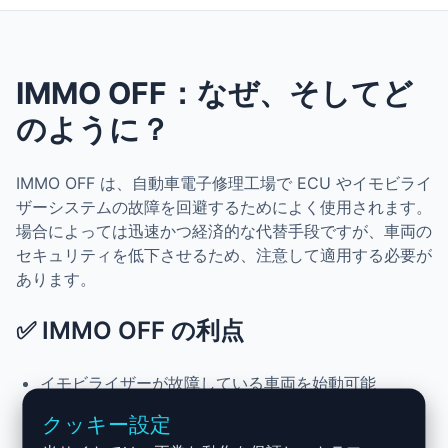
IMMO OFF：なぜ、そしてど
のように？
IMMO OFF は、自動車電子修理工場で ECU やイモビライ
ザーシステムの故障を回避するためによく使用されます。
場合によっては迅速かつ経済的な代替手段ですが、車両の
セキュリティを低下させるため、注意して適用する必要が
あります。
✅ IMMO OFF の利点
イモビライザーが故障している車両を始動可能
高額な ECU 交換を回避
クッキー設定
キーが紛失または破損した場合の迅速な解決策