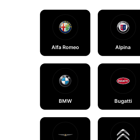
Alfa Romeo
Alpina
BMW
Bugatti