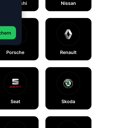
Mitsubishi
Nissan
chern
Porsche
Renault
Seat
Skoda