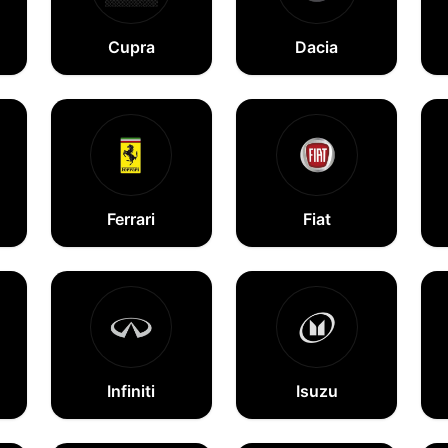
Cupra
Dacia
Ferrari
Fiat
Infiniti
Isuzu