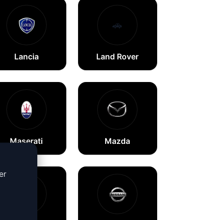
🚗
Lancia
Land Rover
Maserati
Mazda
er