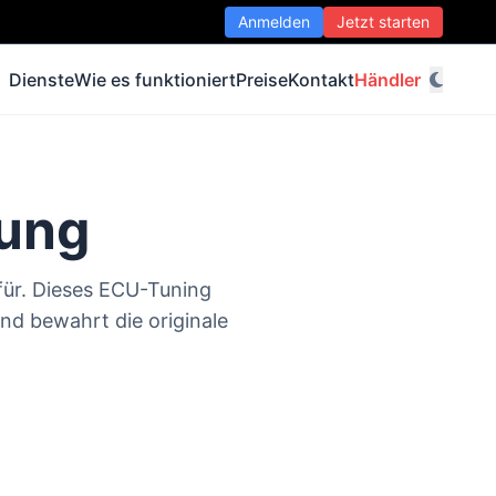
Anmelden
Jetzt starten
Dienste
Wie es funktioniert
Preise
Kontakt
Händler
rung
 für. Dieses ECU-Tuning
d bewahrt die originale