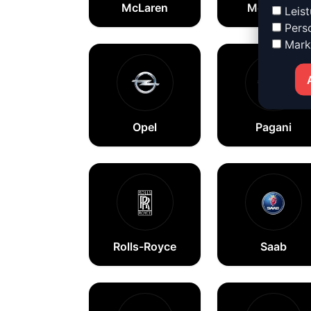
McLaren
Mercedes
Leist
Perso
Mark
Opel
Pagani
Rolls-Royce
Saab