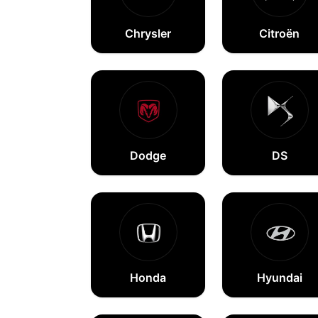
Chrysler
Citroën
Dodge
DS
Honda
Hyundai