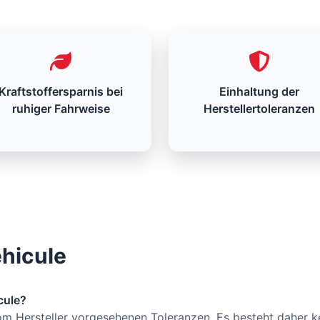
Kraftstoffersparnis bei
Einhaltung der
ruhiger Fahrweise
Herstellertoleranzen
éhicule
cule?
vom Hersteller vorgesehenen Toleranzen. Es besteht daher kei