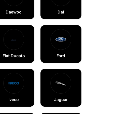
Daewoo
Daf
🚗
Fiat Ducato
Ford
Iveco
Jaguar