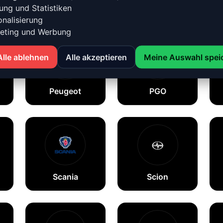
MG
Mini
ung und Statistiken
nalisierung
eting und Werbung
Alle ablehnen
Alle akzeptieren
Meine Auswahl spei
Peugeot
PGO
Scania
Scion