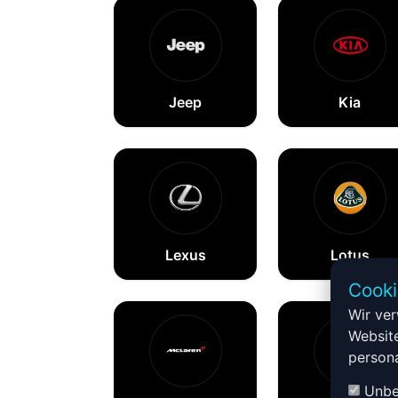
Jeep
Kia
Lexus
Lotus
Cooki
Wir ve
Website
persona
Unbed