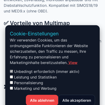
Diebstahlschutzfunktion. Kompatibel mit SIMOS18/19
und MED9.x (ohne OBD).
✅ Vorteile von Multimap
Cookie-Einstellungen
Mehrere Kennfelder in einem Steuergerät
Wir verwenden Cookies, um das
Kombination von Performance und Flexfuel möglich
ordnungsgemäße Funktionieren der Website
Maximale Optimierung der Kraftstoffe (SP98, E85,
sicherzustellen, den Traffic zu messen, Ihre
SP102…)
Erfahrung zu personalisieren und
Optional integrierte Diebstahlschutzfunktion
Marketinginhalte bereitzustellen.
View
Intern entwickelt und vollständig maßgeschneidert
Erweiterte Kompatibilität: SIMOS18/19 und MED9.x
Unbedingt erforderlich (immer aktiv)
ohne OBD
Leistung und Statistiken
Personalisierung
❌ Nachteile und Einschränkungen
Marketing und Werbung
Hohe Kosten (durchschnittlich 800–900 €)
Alle ablehnen
Alle akzeptieren
Lange Entwicklungszeit für jedes Fahrzeug