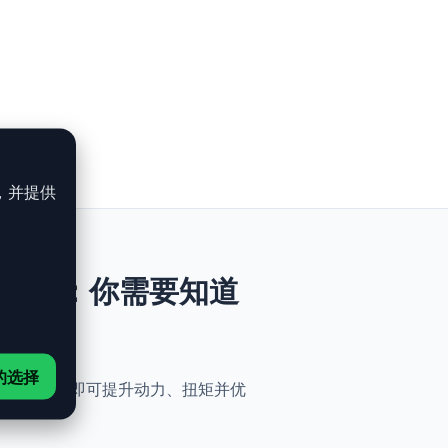
，并提供
T - 163ch：你需要知道
的选择
与简便性。无需机械改动，即可提升动力、扭矩并优