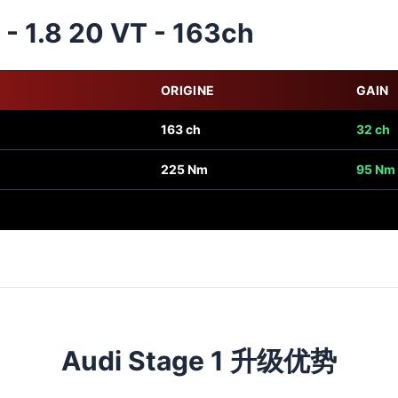
- 1.8 20 VT - 163ch
ORIGINE
GAIN
163 ch
32 ch
225 Nm
95 Nm
Audi Stage 1 升级优势