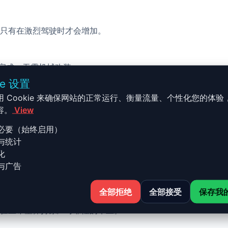
只有在激烈驾驶时才会增加。
校完成，无需机械改装。
ie 设置
用 Cookie 来确保网站的正常运行、衡量流量、个性化您的体验
容。
View
必要（始终启用）
与统计
 - B6 - 2001-2004 1.8 20 V
化
与广告
全部拒绝
全部接受
保存我
4 1.8 20 VT - 163ch 的 Stage 1 升级结合了性能、安全
验且希望保持原厂可靠性的车主。