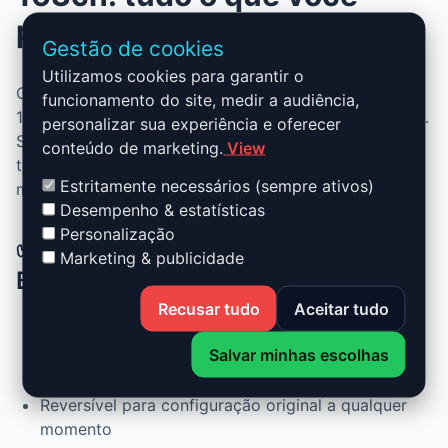
precisa saber
Gestão de cookies
Utilizamos cookies para garantir o
O Stage 1 para Audi A4 - B6 - 2001-2004 1.8 20 VT -
funcionamento do site, medir a audiência,
163ch combina desempenho, segurança e praticidade.
personalizar sua experiência e oferecer
Sem alterar peças, você ganha mais potência, mais
conteúdo de marketing.
View
torque e melhor consumo. Ideal para aproveitar um
Estritamente necessários (sempre ativos)
motor mais ágil sem comprometer a confiabilidade.
Desempenho & estatísticas
Personalização
✅ Vantagens do Stage 1 Audi A4 -
Marketing & publicidade
B6 - 2001-2004 1.8 20 VT - 163ch
Recusar tudo
Aceitar tudo
Até +30% de potência e +25% de torque
Salvar minhas escolhas
Consumo otimizado em uso normal
Reversível para configuração original a qualquer
momento