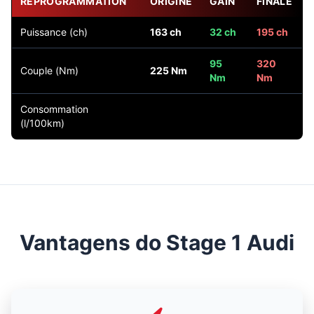
REPROGRAMMATION
ORIGINE
GAIN
FINALE
Puissance (ch)
163 ch
32 ch
195 ch
95
320
Couple (Nm)
225 Nm
Nm
Nm
Consommation
(l/100km)
Vantagens do Stage 1 Audi