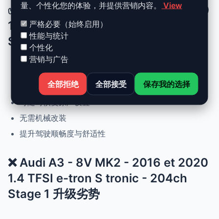
量、个性化您的体验，并提供营销内容。
View
✅ Audi A3 - 8V MK2 - 2016 et 2020
1.4 TFSI e-tron S tronic - 204ch
严格必要（始终启用）
性能与统计
Stage 1 升级优势
个性化
营销与广告
动力提升高达 +30%，扭矩提升 +25%
全部拒绝
全部接受
保存我的选择
正常驾驶下优化油耗
可随时恢复原厂设置
无需机械改装
提升驾驶顺畅度与舒适性
❌ Audi A3 - 8V MK2 - 2016 et 2020
1.4 TFSI e-tron S tronic - 204ch
Stage 1 升级劣势