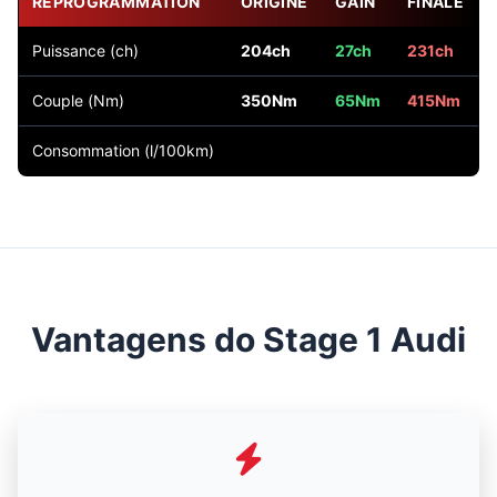
REPROGRAMMATION
ORIGINE
GAIN
FINALE
Puissance (ch)
204ch
27ch
231ch
Couple (Nm)
350Nm
65Nm
415Nm
Consommation (l/100km)
Vantagens do Stage 1 Audi