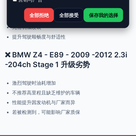
正常驾驶下优化油耗
全部拒绝
全部接受
保存我的选择
可随时恢复原厂设置
无需机械改装
提升驾驶顺畅度与舒适性
❌ BMW Z4 - E89 - 2009 -2012 2.3i
-204ch Stage 1 升级劣势
激烈驾驶时油耗增加
不推荐高里程且缺乏维护的车辆
性能提升因发动机与厂家而异
若被检测到，可能影响厂家质保