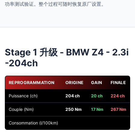
功率测试验证。整个过程可随时恢复原厂设置。
Stage 1 升级 - BMW Z4 - 2.3i
-204ch
REPROGRAMMATION
ORIGINE
GAIN
FINALE
Puissance (ch)
204 ch
20 ch
224 ch
Couple (Nm)
250 Nm
17 Nm
267 Nm
Consommation (l/100km)