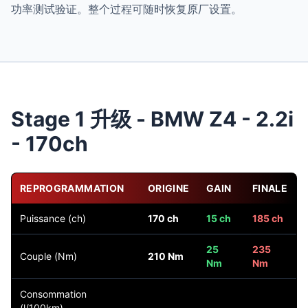
功率测试验证。整个过程可随时恢复原厂设置。
Stage 1 升级 - BMW Z4 - 2.2i
- 170ch
REPROGRAMMATION
ORIGINE
GAIN
FINALE
Puissance (ch)
170 ch
15 ch
185 ch
25
235
Couple (Nm)
210 Nm
Nm
Nm
Consommation
(l/100km)