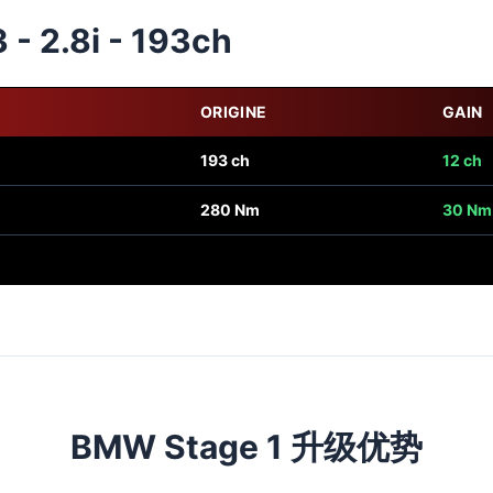
- 2.8i - 193ch
ORIGINE
GAIN
193 ch
12 ch
280 Nm
30 Nm
BMW Stage 1 升级优势