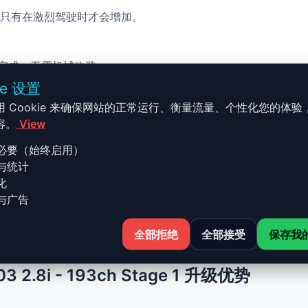
只有在激烈驾驶时才会增加。
校完成，无需机械改装。
ie 设置
用 Cookie 来确保网站的正常运行、衡量流量、个性化您的体验
容。
View
必要（始终启用）
与统计
3 - 1995-2003 2.8i - 193c
化
与广告
8i - 193ch 的 Stage 1 升级结合了性能、安全与简便性。无需
全部拒绝
全部接受
保存我
持原厂可靠性的车主。
03 2.8i - 193ch Stage 1 升级优势