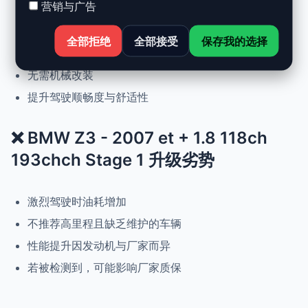
营销与广告
动力提升高达 +30%，扭矩提升 +25%
正常驾驶下优化油耗
全部拒绝
全部接受
保存我的选择
可随时恢复原厂设置
无需机械改装
提升驾驶顺畅度与舒适性
❌ BMW Z3 - 2007 et + 1.8 118ch
193chch Stage 1 升级劣势
激烈驾驶时油耗增加
不推荐高里程且缺乏维护的车辆
性能提升因发动机与厂家而异
若被检测到，可能影响厂家质保