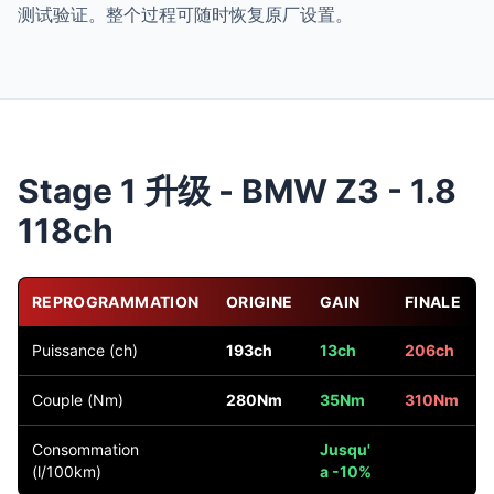
测试验证。整个过程可随时恢复原厂设置。
Stage 1 升级 - BMW Z3 - 1.8
118ch
REPROGRAMMATION
ORIGINE
GAIN
FINALE
Puissance (ch)
193ch
13ch
206ch
Couple (Nm)
280Nm
35Nm
310Nm
Consommation
Jusqu'
(l/100km)
a -10%