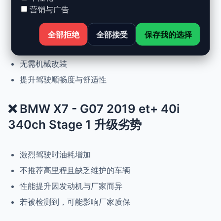
营销与广告
动力提升高达 +30%，扭矩提升 +25%
正常驾驶下优化油耗
全部拒绝
全部接受
保存我的选择
可随时恢复原厂设置
无需机械改装
提升驾驶顺畅度与舒适性
❌ BMW X7 - G07 2019 et+ 40i
340ch Stage 1 升级劣势
激烈驾驶时油耗增加
不推荐高里程且缺乏维护的车辆
性能提升因发动机与厂家而异
若被检测到，可能影响厂家质保