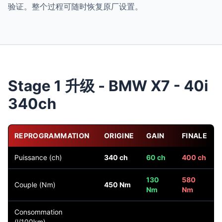
验证。整个过程可随时恢复原厂设置。
Stage 1 升级 - BMW X7 - 40i
340ch
REPROGRAMMATION
ORIGINE
GAIN
FINALE
Puissance (ch)
340 ch
60 ch
400 ch
130
580
Couple (Nm)
450 Nm
Nm
Nm
Consommation
(l/100km)