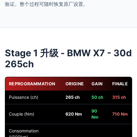
验证。整个过程可随时恢复原厂设置。
Stage 1 升级 - BMW X7 - 30d
265ch
REPROGRAMMATION
ORIGINE
GAIN
FINALE
Puissance (ch)
265 ch
50 ch
315 ch
90
Couple (Nm)
620 Nm
710 Nm
Nm
Consommation
(l/100km)