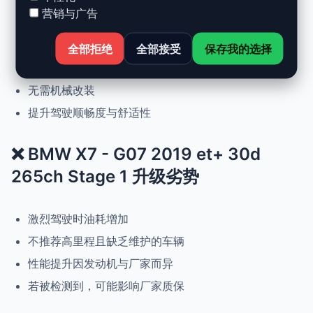
营销与广告
动力提升高达 +30%，扭矩提升 +25%
正常驾驶下优化油耗
全部拒绝
全部接受
保存我的选择
可随时恢复原厂设置
无需机械改装
提升驾驶顺畅度与舒适性
❌ BMW X7 - G07 2019 et+ 30d
265ch Stage 1 升级劣势
激烈驾驶时油耗增加
不推荐高里程且缺乏维护的车辆
性能提升因发动机与厂家而异
若被检测到，可能影响厂家质保