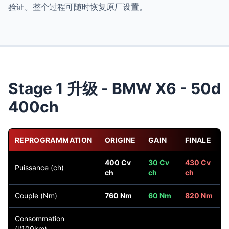
验证。整个过程可随时恢复原厂设置。
Stage 1 升级 - BMW X6 - 50d
400ch
REPROGRAMMATION
ORIGINE
GAIN
FINALE
400 Cv
30 Cv
430 Cv
Puissance (ch)
ch
ch
ch
Couple (Nm)
760 Nm
60 Nm
820 Nm
Consommation
(l/100km)