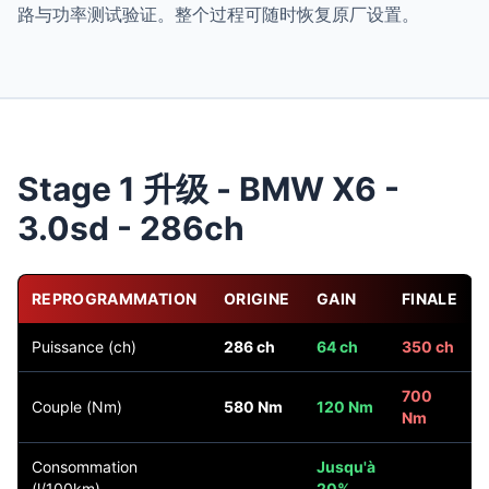
路与功率测试验证。整个过程可随时恢复原厂设置。
Stage 1 升级 - BMW X6 -
3.0sd - 286ch
REPROGRAMMATION
ORIGINE
GAIN
FINALE
Puissance (ch)
286 ch
64 ch
350 ch
700
Couple (Nm)
580 Nm
120 Nm
Nm
Consommation
Jusqu'à
(l/100km)
20%