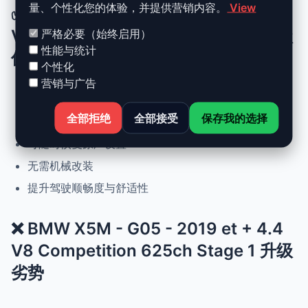
量、个性化您的体验，并提供营销内容。
View
✅ BMW X5M - G05 - 2019 et + 4.4
V8 Competition 625ch Stage 1 升级
严格必要（始终启用）
性能与统计
优势
个性化
营销与广告
动力提升高达 +30%，扭矩提升 +25%
全部拒绝
全部接受
保存我的选择
正常驾驶下优化油耗
可随时恢复原厂设置
无需机械改装
提升驾驶顺畅度与舒适性
❌ BMW X5M - G05 - 2019 et + 4.4
V8 Competition 625ch Stage 1 升级
劣势