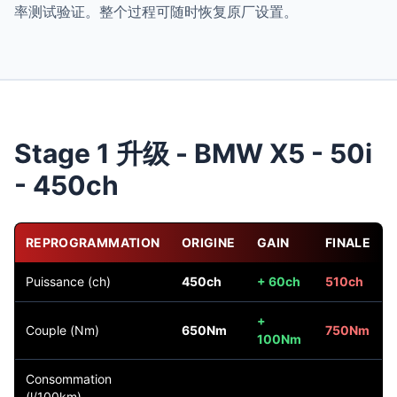
率测试验证。整个过程可随时恢复原厂设置。
Stage 1 升级 - BMW X5 - 50i
- 450ch
REPROGRAMMATION
ORIGINE
GAIN
FINALE
Puissance (ch)
450ch
+ 60ch
510ch
+
Couple (Nm)
650Nm
750Nm
100Nm
Consommation
(l/100km)