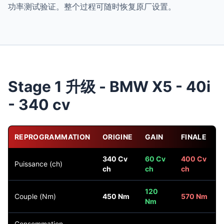
功率测试验证。整个过程可随时恢复原厂设置。
Stage 1 升级 - BMW X5 - 40i
- 340 cv
REPROGRAMMATION
ORIGINE
GAIN
FINALE
340 Cv
60 Cv
400 Cv
Puissance (ch)
ch
ch
ch
120
Couple (Nm)
450 Nm
570 Nm
Nm
Consommation