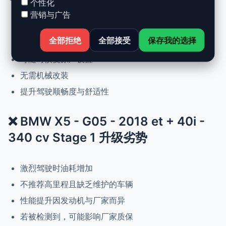
个性化
营销与广告
动力提升高达 +30%，扭矩提升 +25%
全部拒绝
全部接受
保存我的选择
正常驾驶下优化油耗
可随时恢复原厂设置
无需机械改装
提升驾驶顺畅度与舒适性
❌ BMW X5 - G05 - 2018 et + 40i -
340 cv Stage 1 升级劣势
激烈驾驶时油耗增加
不推荐高里程且缺乏维护的车辆
性能提升因发动机与厂家而异
若被检测到，可能影响厂家质保