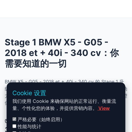
Stage 1 BMW X5 - G05 -
2018 et + 40i - 340 cv：你
需要知道的一切
BMW X5 - G05 - 2018 et + 40i - 340 cv 的 Stage 1 升
级结合了性能、安全与简便性。无需机械改动，即可提升动
Cookie 设置
力、扭矩并优化油耗。非常适合追求更灵敏驾驶体验且希望
我们使用 Cookie 来确保网站的正常运行、衡量流
保持原厂可靠性的车主。
量、个性化您的体验，并提供营销内容。
View
✅ BMW X5 - G05 - 2018 et + 40i -
严格必要（始终启用）
性能与统计
340 cv Stage 1 升级优势