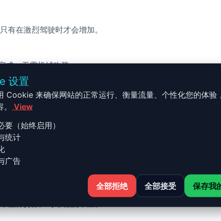
只有在激烈驾驶时才会增加。
校完成，无需机械改装。
ie 设置
用 Cookie 来确保网站的正常运行、衡量流量、个性化您的体验
容。
View
必要（始终启用）
与统计
 - E70 - 2010 -2013 35i -
化
与广告
全部拒绝
全部接受
保存我
013 35i - 306ch 的 Stage 1 升级结合了性能、安全与简便
希望保持原厂可靠性的车主。