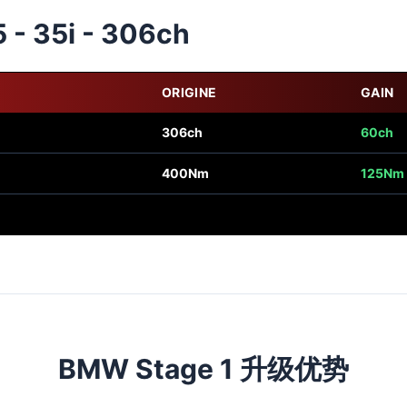
 - 35i - 306ch
ORIGINE
GAIN
306ch
60ch
400Nm
125Nm
BMW Stage 1 升级优势