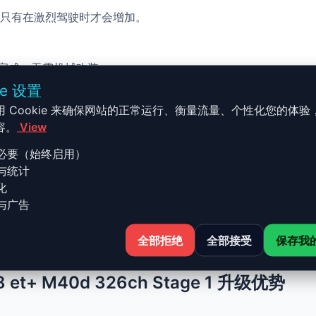
只有在激烈驾驶时才会增加。
校完成，无需机械改装。
ie 设置
用 Cookie 来确保网站的正常运行、衡量流量、个性化您的体验
容。
View
必要（始终启用）
与统计
4 - G02 2018 et+ M40d 3
化
与广告
 M40d 326ch 的 Stage 1 升级结合了性能、安全与简便性。
全部拒绝
全部接受
保存我
希望保持原厂可靠性的车主。
8 et+ M40d 326ch Stage 1 升级优势