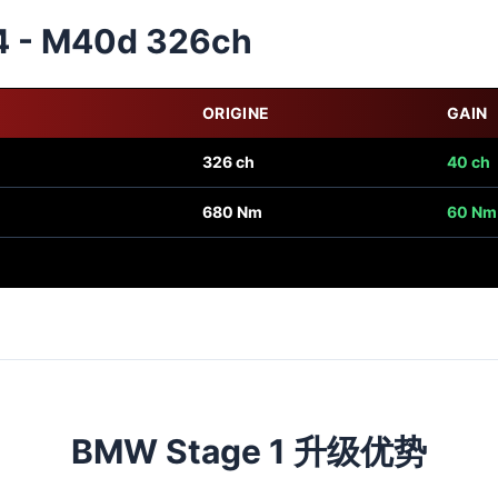
4 - M40d 326ch
ORIGINE
GAIN
326 ch
40 ch
680 Nm
60 Nm
BMW Stage 1 升级优势