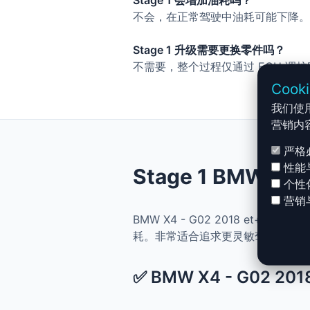
Stage 1 会增加油耗吗？
不会，在正常驾驶中油耗可能下降。
Stage 1 升级需要更换零件吗？
不需要，整个过程仅通过 ECU 调
Cook
我们使
营销内
严格
性能
Stage 1 BMW X
个性
营销
BMW X4 - G02 2018 et+
耗。非常适合追求更灵敏驾驶体验且
✅ BMW X4 - G02 201