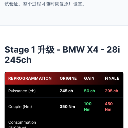
试验证。整个过程可随时恢复原厂设置。
Stage 1 升级 - BMW X4 - 28i
245ch
REPROGRAMMATION
ORIGINE
GAIN
FINALE
Puissance (ch)
245 ch
50 ch
295 ch
100
450
Couple (Nm)
350 Nm
Nm
Nm
Consommation
(l/100km)