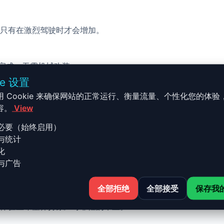
只有在激烈驾驶时才会增加。
校完成，无需机械改装。
ie 设置
用 Cookie 来确保网站的正常运行、衡量流量、个性化您的体验
容。
View
必要（始终启用）
与统计
 - G02 2018 et+ 20d Hybrid
化
与广告
全部拒绝
全部接受
保存我
20d Hybride - 190ch 的 Stage 1 升级结合了性能、安全
体验且希望保持原厂可靠性的车主。