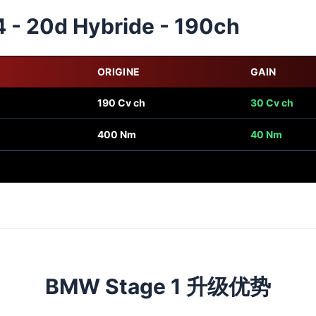
 - 20d Hybride - 190ch
ORIGINE
GAIN
190 Cv ch
30 Cv ch
400 Nm
40 Nm
BMW Stage 1 升级优势