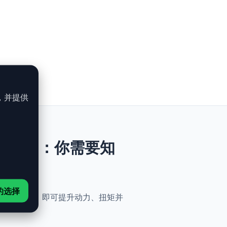
，并提供
e - 190ch：你需要知
的选择
与简便性。无需机械改动，即可提升动力、扭矩并