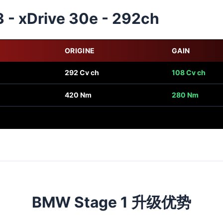
- xDrive 30e - 292ch
ORIGINE
GAIN
292 Cv ch
108 Cv ch
420 Nm
280 Nm
BMW Stage 1 升级优势