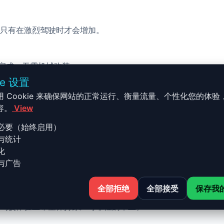
只有在激烈驾驶时才会增加。
校完成，无需机械改装。
ie 设置
用 Cookie 来确保网站的正常运行、衡量流量、个性化您的体验
容。
View
必要（始终启用）
与统计
- G01/G08 - 2017 et + xDrive
化
与广告
全部拒绝
全部接受
保存我
 et + xDrive 30e - 292ch 的 Stage 1 升级结合了性
驾驶体验且希望保持原厂可靠性的车主。