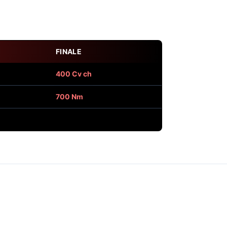
FINALE
400 Cv ch
700 Nm