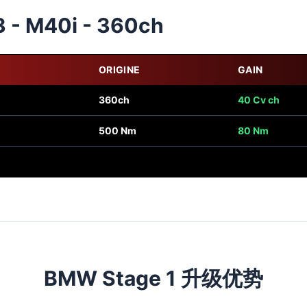
 - M40i - 360ch
ORIGINE
GAIN
360ch
40 Cv ch
500 Nm
80 Nm
BMW Stage 1 升级优势