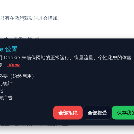
只有在激烈驾驶时才会增加。
校完成，无需机械改装。
ie 设置
用 Cookie 来确保网站的正常运行、衡量流量、个性化您的体验
容。
View
必要（始终启用）
与统计
 - G01/G08 - 2017 et + M40
化
与广告
全部拒绝
全部接受
保存我
7 et + M40i - 360ch 的 Stage 1 升级结合了性能、安全
验且希望保持原厂可靠性的车主。