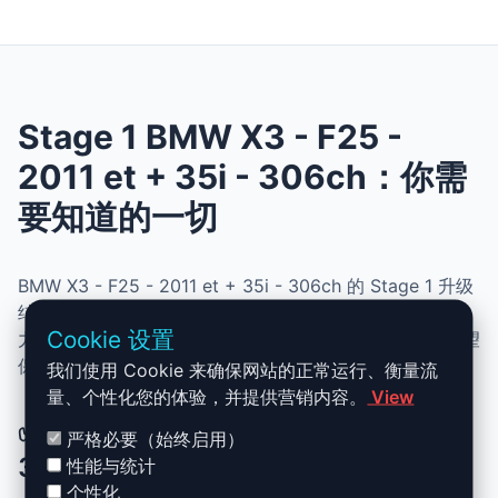
Stage 1 BMW X3 - F25 -
2011 et + 35i - 306ch：你需
要知道的一切
BMW X3 - F25 - 2011 et + 35i - 306ch 的 Stage 1 升级
结合了性能、安全与简便性。无需机械改动，即可提升动
Cookie 设置
力、扭矩并优化油耗。非常适合追求更灵敏驾驶体验且希望
保持原厂可靠性的车主。
我们使用 Cookie 来确保网站的正常运行、衡量流
量、个性化您的体验，并提供营销内容。
View
✅ BMW X3 - F25 - 2011 et + 35i -
严格必要（始终启用）
306ch Stage 1 升级优势
性能与统计
个性化