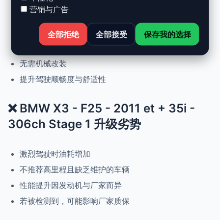
营销与广告
动力提升高达 +30%，扭矩提升 +25%
正常驾驶下优化油耗
全部拒绝
全部接受
保存我的选择
可随时恢复原厂设置
无需机械改装
提升驾驶顺畅度与舒适性
❌ BMW X3 - F25 - 2011 et + 35i -
306ch Stage 1 升级劣势
激烈驾驶时油耗增加
不推荐高里程且缺乏维护的车辆
性能提升因发动机与厂家而异
若被检测到，可能影响厂家质保