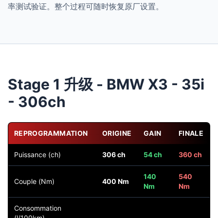
率测试验证。整个过程可随时恢复原厂设置。
Stage 1 升级 - BMW X3 - 35i
- 306ch
REPROGRAMMATION
ORIGINE
GAIN
FINALE
Puissance (ch)
306 ch
54 ch
360 ch
140
540
Couple (Nm)
400 Nm
Nm
Nm
Consommation
(l/100km)