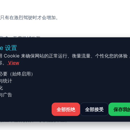
只有在激烈驾驶时才会增加。
校完成，无需机械改装。
ie 设置
用 Cookie 来确保网站的正常运行、衡量流量、个性化您的体验
容。
View
必要（始终启用）
与统计
 - E83 - 2002-2010 3.0d - 
化
与广告
全部拒绝
全部接受
保存我
10 3.0d - 211-218ch 的 Stage 1 升级结合了性能、安全
验且希望保持原厂可靠性的车主。