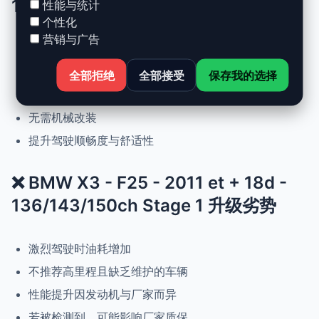
136/143/150ch Stage 1 升级优势
性能与统计
个性化
营销与广告
动力提升高达 +30%，扭矩提升 +25%
正常驾驶下优化油耗
全部拒绝
全部接受
保存我的选择
可随时恢复原厂设置
无需机械改装
提升驾驶顺畅度与舒适性
❌ BMW X3 - F25 - 2011 et + 18d -
136/143/150ch Stage 1 升级劣势
激烈驾驶时油耗增加
不推荐高里程且缺乏维护的车辆
性能提升因发动机与厂家而异
若被检测到，可能影响厂家质保