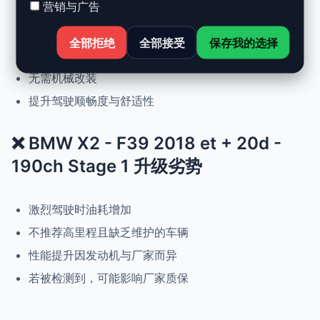
营销与广告
动力提升高达 +30%，扭矩提升 +25%
正常驾驶下优化油耗
全部拒绝
全部接受
保存我的选择
可随时恢复原厂设置
无需机械改装
提升驾驶顺畅度与舒适性
❌ BMW X2 - F39 2018 et + 20d -
190ch Stage 1 升级劣势
激烈驾驶时油耗增加
不推荐高里程且缺乏维护的车辆
性能提升因发动机与厂家而异
若被检测到，可能影响厂家质保