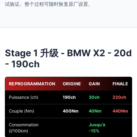
试验证。整个过程可随时恢复原厂设置。
Stage 1 升级 - BMW X2 - 20d
- 190ch
REPROGRAMMATION
ORIGINE
GAIN
FINALE
Puissance (ch)
190ch
30ch
220ch
Couple (Nm)
400Nm
40Nm
440Nm
Consommation
Jusqu'à
(l/100km)
-15%