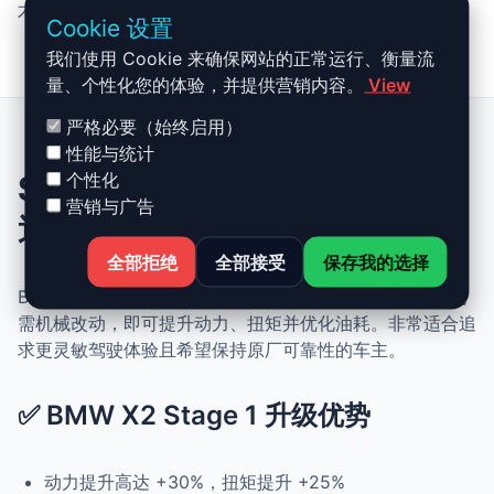
不需要，整个过程仅通过 ECU 调校完成，无需机械改装。
Cookie 设置
我们使用 Cookie 来确保网站的正常运行、衡量流
量、个性化您的体验，并提供营销内容。
View
严格必要（始终启用）
性能与统计
个性化
Stage 1 BMW X2：你需要知
营销与广告
道的一切
全部拒绝
全部接受
保存我的选择
BMW X2 的 Stage 1 升级结合了性能、安全与简便性。无
需机械改动，即可提升动力、扭矩并优化油耗。非常适合追
求更灵敏驾驶体验且希望保持原厂可靠性的车主。
✅ BMW X2 Stage 1 升级优势
动力提升高达 +30%，扭矩提升 +25%