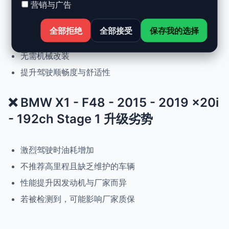
营销与广告
动力提升高达 +30%，扭矩提升 +25%
正常驾驶下优化油耗
全部拒绝
全部接受
保存我的选择
可随时恢复原厂设置
无需机械改装
提升驾驶顺畅度与舒适性
❌ BMW X1 - F48 - 2015 - 2019 x20i
- 192ch Stage 1 升级劣势
激烈驾驶时油耗增加
不推荐高里程且缺乏维护的车辆
性能提升因发动机与厂家而异
若被检测到，可能影响厂家质保