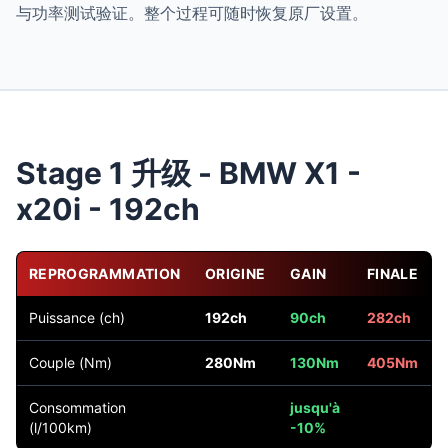
与功率测试验证。整个过程可随时恢复原厂设置。
Stage 1 升级 - BMW X1 -
x20i - 192ch
REPROGRAMMATION
ORIGINE
GAIN
FINALE
Puissance (ch)
192ch
90ch
282ch
Couple (Nm)
280Nm
130Nm
405Nm
Consommation
jusqu'à
(l/100km)
-10%