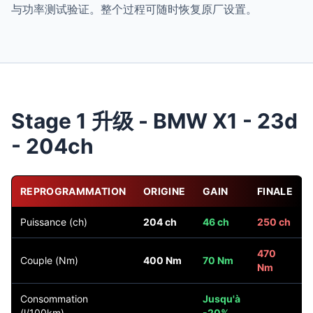
与功率测试验证。整个过程可随时恢复原厂设置。
Stage 1 升级 - BMW X1 - 23d
- 204ch
REPROGRAMMATION
ORIGINE
GAIN
FINALE
Puissance (ch)
204 ch
46 ch
250 ch
470
Couple (Nm)
400 Nm
70 Nm
Nm
Consommation
Jusqu'à
(l/100km)
-20%