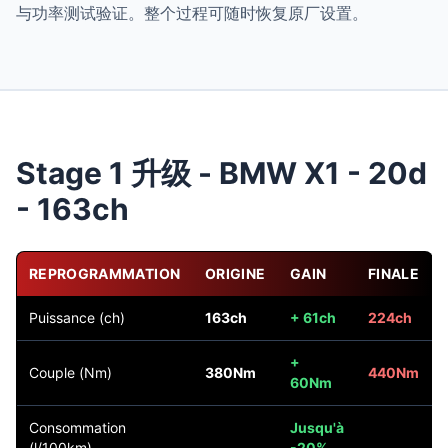
与功率测试验证。整个过程可随时恢复原厂设置。
Stage 1 升级 - BMW X1 - 20d
- 163ch
REPROGRAMMATION
ORIGINE
GAIN
FINALE
Puissance (ch)
163ch
+ 61ch
224ch
+
Couple (Nm)
380Nm
440Nm
60Nm
Consommation
Jusqu'à
(l/100km)
-20%