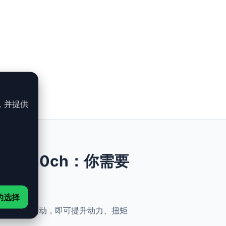
，并提供
750i - 530ch：你需要
的选择
、安全与简便性。无需机械改动，即可提升动力、扭矩