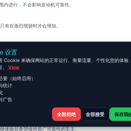
的范围内进行，不会影响发动机可靠性。
只有在激烈驾驶时才会增加。
校完成，无需机械改装。
ie 设置
用 Cookie 来确保网站的正常运行、衡量流量、个性化您的体验
容。
View
必要（始终启用）
与统计
ie 7 - G11/G12 - 2016-2019 
化
与广告
全部拒绝
全部接受
保存我
 2016-2019 750i - 530ch 的 Stage 1 升级结合了性能
驶体验且希望保持原厂可靠性的车主。