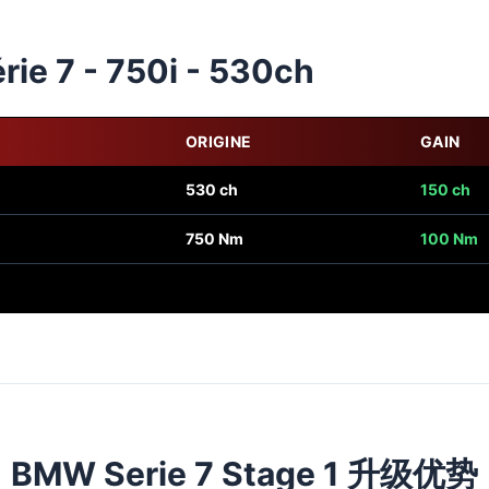
ie 7 - 750i - 530ch
ORIGINE
GAIN
530 ch
150 ch
750 Nm
100 Nm
BMW Serie 7 Stage 1 升级优势