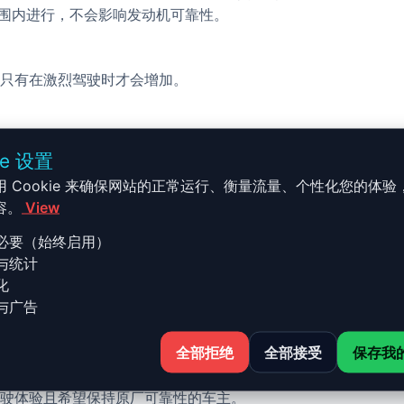
的范围内进行，不会影响发动机可靠性。
只有在激烈驾驶时才会增加。
校完成，无需机械改装。
ie 设置
用 Cookie 来确保网站的正常运行、衡量流量、个性化您的体验
容。
View
必要（始终启用）
与统计
ie 7 - E65 - -2000 - 2008 7
化
与广告
全部拒绝
全部接受
保存我
00 - 2008 730d - 231ch 的 Stage 1 升级结合了性能、
驶体验且希望保持原厂可靠性的车主。