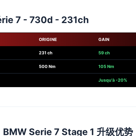
ie 7 - 730d - 231ch
ORIGINE
GAIN
231 ch
59 ch
500 Nm
105 Nm
Jusqu'à -20%
BMW Serie 7 Stage 1 升级优势