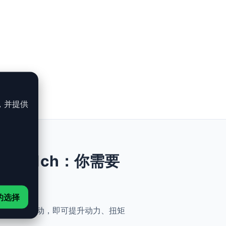
，并提供
30d - 231ch：你需要
的选择
安全与简便性。无需机械改动，即可提升动力、扭矩