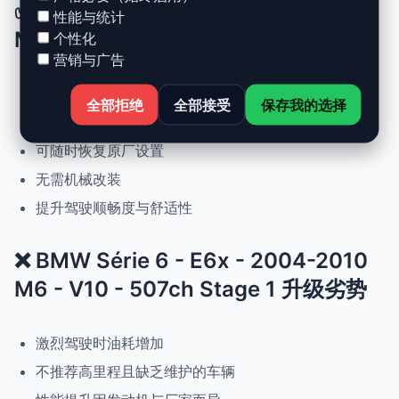
✅ BMW Série 6 - E6x - 2004-2010
性能与统计
M6 - V10 - 507ch Stage 1 升级优势
个性化
营销与广告
动力提升高达 +30%，扭矩提升 +25%
全部拒绝
全部接受
保存我的选择
正常驾驶下优化油耗
可随时恢复原厂设置
无需机械改装
提升驾驶顺畅度与舒适性
❌ BMW Série 6 - E6x - 2004-2010
M6 - V10 - 507ch Stage 1 升级劣势
激烈驾驶时油耗增加
不推荐高里程且缺乏维护的车辆