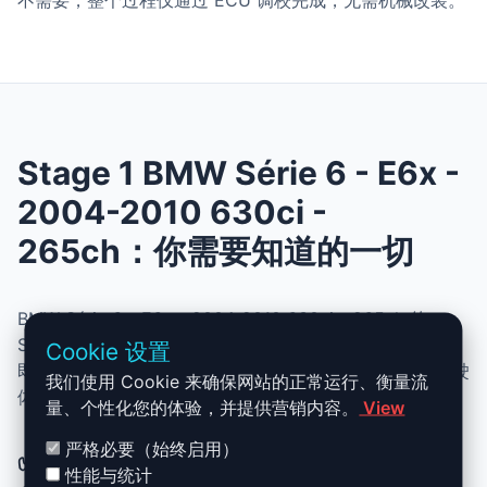
不需要，整个过程仅通过 ECU 调校完成，无需机械改装。
Stage 1 BMW Série 6 - E6x -
2004-2010 630ci -
265ch：你需要知道的一切
BMW Série 6 - E6x - 2004-2010 630ci - 265ch 的
Stage 1 升级结合了性能、安全与简便性。无需机械改动，
Cookie 设置
即可提升动力、扭矩并优化油耗。非常适合追求更灵敏驾驶
我们使用 Cookie 来确保网站的正常运行、衡量流
体验且希望保持原厂可靠性的车主。
量、个性化您的体验，并提供营销内容。
View
严格必要（始终启用）
✅ BMW Série 6 - E6x - 2004-2010
性能与统计