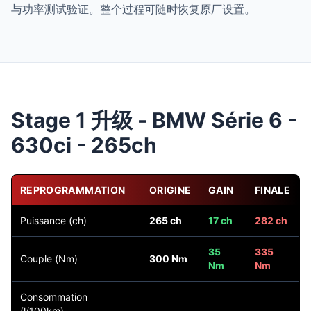
与功率测试验证。整个过程可随时恢复原厂设置。
Stage 1 升级 - BMW Série 6 -
630ci - 265ch
REPROGRAMMATION
ORIGINE
GAIN
FINALE
Puissance (ch)
265 ch
17 ch
282 ch
35
335
Couple (Nm)
300 Nm
Nm
Nm
Consommation
(l/100km)