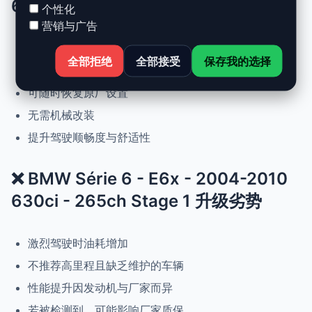
630ci - 265ch Stage 1 升级优势
个性化
营销与广告
动力提升高达 +30%，扭矩提升 +25%
全部拒绝
全部接受
保存我的选择
正常驾驶下优化油耗
可随时恢复原厂设置
无需机械改装
提升驾驶顺畅度与舒适性
❌ BMW Série 6 - E6x - 2004-2010
630ci - 265ch Stage 1 升级劣势
激烈驾驶时油耗增加
不推荐高里程且缺乏维护的车辆
性能提升因发动机与厂家而异
若被检测到，可能影响厂家质保