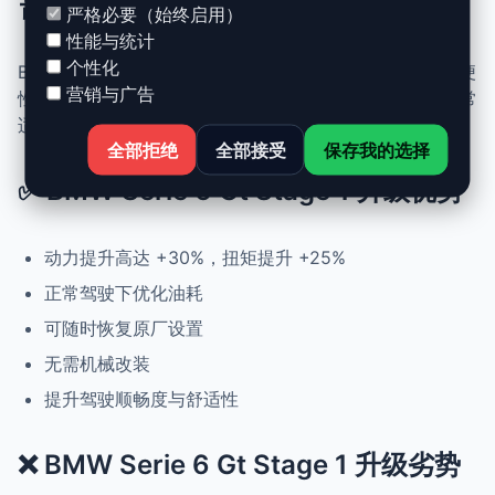
需要知道的一切
严格必要（始终启用）
性能与统计
个性化
BMW Serie 6 Gt 的 Stage 1 升级结合了性能、安全与简便
营销与广告
性。无需机械改动，即可提升动力、扭矩并优化油耗。非常
适合追求更灵敏驾驶体验且希望保持原厂可靠性的车主。
全部拒绝
全部接受
保存我的选择
✅ BMW Serie 6 Gt Stage 1 升级优势
动力提升高达 +30%，扭矩提升 +25%
正常驾驶下优化油耗
可随时恢复原厂设置
无需机械改装
提升驾驶顺畅度与舒适性
❌ BMW Serie 6 Gt Stage 1 升级劣势