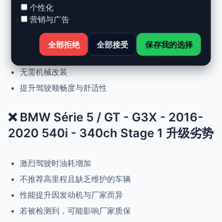
个性化
营销与广告
动力提升高达 +30%，扭矩提升 +25%
正常驾驶下优化油耗
全部拒绝
全部接受
保存我的选择
可随时恢复原厂设置
无需机械改装
提升驾驶顺畅度与舒适性
❌ BMW Série 5 / GT - G3X - 2016-
2020 540i - 340ch Stage 1 升级劣势
激烈驾驶时油耗增加
不推荐高里程且缺乏维护的车辆
性能提升因发动机与厂家而异
若被检测到，可能影响厂家质保