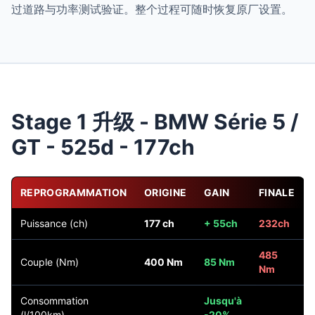
过道路与功率测试验证。整个过程可随时恢复原厂设置。
Stage 1 升级 - BMW Série 5 /
GT - 525d - 177ch
REPROGRAMMATION
ORIGINE
GAIN
FINALE
Puissance (ch)
177 ch
+ 55ch
232ch
485
Couple (Nm)
400 Nm
85 Nm
Nm
Consommation
Jusqu'à
(l/100km)
-20%