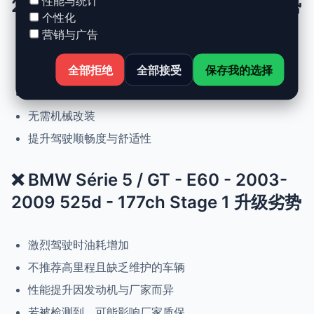
性能与统计
2009 525d - 177ch Stage 1 升级优势
个性化
营销与广告
动力提升高达 +30%，扭矩提升 +25%
全部拒绝
全部接受
保存我的选择
正常驾驶下优化油耗
可随时恢复原厂设置
无需机械改装
提升驾驶顺畅度与舒适性
❌ BMW Série 5 / GT - E60 - 2003-
2009 525d - 177ch Stage 1 升级劣势
激烈驾驶时油耗增加
不推荐高里程且缺乏维护的车辆
性能提升因发动机与厂家而异
若被检测到，可能影响厂家质保