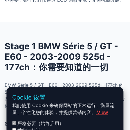
不需要，整个过程仅通过 ECU 调校完成，无需机械改装。
Stage 1 BMW Série 5 / GT -
E60 - 2003-2009 525d -
177ch：你需要知道的一切
BMW Série 5 / GT - E60 - 2003-2009 525d - 177ch 的
Stage 1 升级结合了性能、安全与简便性。无需机械改动，
Cookie 设置
即可提升动力、扭矩并优化油耗。非常适合追求更灵敏驾驶
我们使用 Cookie 来确保网站的正常运行、衡量流
体验且希望保持原厂可靠性的车主。
量、个性化您的体验，并提供营销内容。
View
✅ BMW Série 5 / GT - E60 - 2003-
严格必要（始终启用）