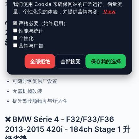
我们使用 Cookie 来确保网站的正常运行、衡量流
驾驶体验且希望保持原厂可靠性的车主。
量、个性化您的体验，并提供营销内容。
View
✅ BMW Série 4 - F32/F33/F36
严格必要（始终启用）
性能与统计
2013-2015 420i - 184ch Stage 1 升
个性化
级优势
营销与广告
动力提升高达 +30%，扭矩提升 +25%
全部拒绝
全部接受
保存我的选择
正常驾驶下优化油耗
可随时恢复原厂设置
无需机械改装
提升驾驶顺畅度与舒适性
❌ BMW Série 4 - F32/F33/F36
2013-2015 420i - 184ch Stage 1 升