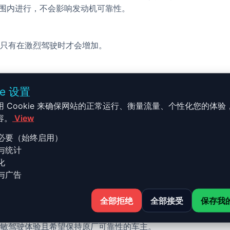
的范围内进行，不会影响发动机可靠性。
只有在激烈驾驶时才会增加。
校完成，无需机械改装。
ie 设置
用 Cookie 来确保网站的正常运行、衡量流量、个性化您的体验
容。
View
必要（始终启用）
与统计
ie 3 / GT - G2x - 2019 et + 
化
与广告
全部拒绝
全部接受
保存我
- 2019 et + M340d - 340ch 的 Stage 1 升级结合了性
敏驾驶体验且希望保持原厂可靠性的车主。