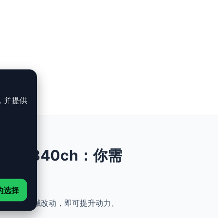
，并提供
M340d - 340ch：你需
的选择
能、安全与简便性。无需机械改动，即可提升动力、