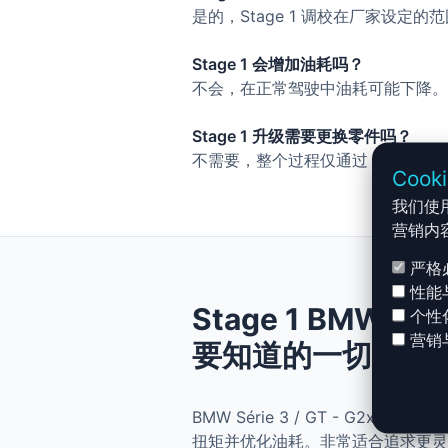
是的，Stage 1 调校在厂家设定
Stage 1 会增加油耗吗？
不会，在正常驾驶中油耗可能下降。
Stage 1 升级需要更换零件吗？
不需要，整个过程仅通过 ECU 调
Cook
我们使
营销内
严格
性能
Stage 1 BMW Sér
个性
营销
要知道的一切
BMW Série 3 / GT - G2x 
扭矩并优化油耗。非常适合追求更灵