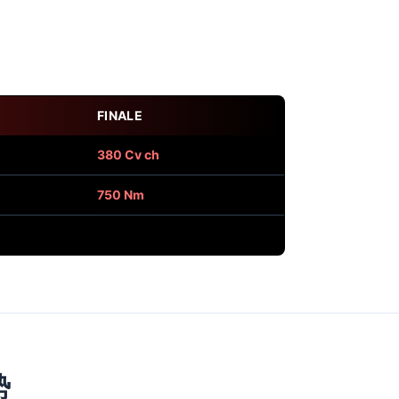
FINALE
380 Cv ch
750 Nm
势