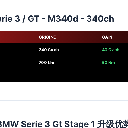
ie 3 / GT - M340d - 340ch
ORIGINE
GAIN
340 Cv ch
40 Cv ch
700 Nm
50 Nm
BMW Serie 3 Gt Stage 1 升级优