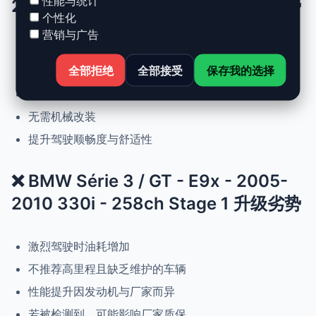
性能与统计
2010 330i - 258ch Stage 1 升级优势
个性化
营销与广告
动力提升高达 +30%，扭矩提升 +25%
全部拒绝
全部接受
保存我的选择
正常驾驶下优化油耗
可随时恢复原厂设置
无需机械改装
提升驾驶顺畅度与舒适性
❌ BMW Série 3 / GT - E9x - 2005-
2010 330i - 258ch Stage 1 升级劣势
激烈驾驶时油耗增加
不推荐高里程且缺乏维护的车辆
性能提升因发动机与厂家而异
若被检测到，可能影响厂家质保