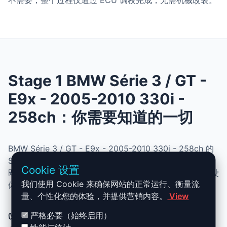
不需要，整个过程仅通过 ECU 调校完成，无需机械改装。
Stage 1 BMW Série 3 / GT -
E9x - 2005-2010 330i -
258ch：你需要知道的一切
BMW Série 3 / GT - E9x - 2005-2010 330i - 258ch 的
Stage 1 升级结合了性能、安全与简便性。无需机械改动，
Cookie 设置
即可提升动力、扭矩并优化油耗。非常适合追求更灵敏驾驶
我们使用 Cookie 来确保网站的正常运行、衡量流
体验且希望保持原厂可靠性的车主。
量、个性化您的体验，并提供营销内容。
View
✅ BMW Série 3 / GT - E9x - 2005-
严格必要（始终启用）