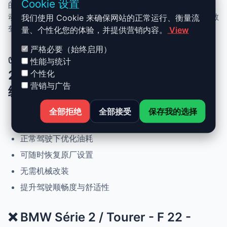
Cookie 设置
的 Stage 1 升级结合了性能、安全与简便性。无需机械改
动，即可提升动力、扭矩并优化油耗。非常适合追求更灵敏
我们使用 Cookie 来确保网站的正常运行、衡量流
驾驶体验且希望保持原厂可靠性的车主。
量、个性化您的体验，并提供营销内容。
View
严格必要（始终启用）
✅ BMW Série 2 / Tourer - F 22 -
性能与统计
2013 et + 220d - 184ch Stage 1 升
个性化
营销与广告
级优势
全部拒绝
全部接受
保存我的选择
动力提升高达 +30%，扭矩提升 +25%
正常驾驶下优化油耗
可随时恢复原厂设置
无需机械改装
提升驾驶顺畅度与舒适性
❌ BMW Série 2 / Tourer - F 22 -