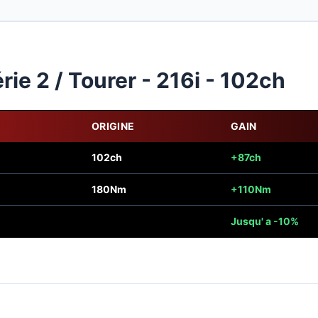
e 2 / Tourer - 216i - 102ch
ORIGINE
GAIN
102ch
+87ch
180Nm
+110Nm
Jusqu' a -10%