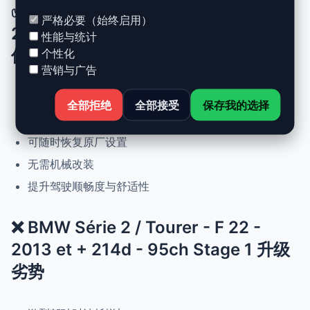
✅ BMW Série 2 / Tourer - F 22 -
严格必要（始终启用）
2013 et + 214d - 95ch Stage 1 升级
性能与统计
优势
个性化
营销与广告
动力提升高达 +30%，扭矩提升 +25%
全部拒绝
全部接受
保存我的选择
正常驾驶下优化油耗
可随时恢复原厂设置
无需机械改装
提升驾驶顺畅度与舒适性
❌ BMW Série 2 / Tourer - F 22 -
2013 et + 214d - 95ch Stage 1 升级
劣势