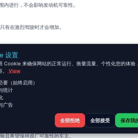
的范围内进行，不会影响发动机可靠性。
只有在激烈驾驶时才会增加。
校完成，无需机械改装。
ie 设置
用 Cookie 来确保网站的正常运行、衡量流量、个性化您的体验
容。
View
必要（始终启用）
与统计
ie 1 - E87 - 2007-2010 135
化
与广告
全部拒绝
全部接受
保存我
7-2010 135i - 306ch 的 Stage 1 升级结合了性能、安全
验且希望保持原厂可靠性的车主。