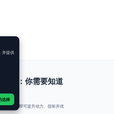
，并提供
i - 306ch：你需要知道
的选择
与简便性。无需机械改动，即可提升动力、扭矩并优