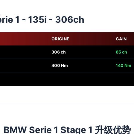
ie 1 - 135i - 306ch
ORIGINE
GAIN
306 ch
65 ch
400 Nm
140 Nm
BMW Serie 1 Stage 1 升级优势