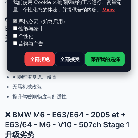
更灵敏驾驶体验且希望保持原厂可靠性的车主。
我们使用 Cookie 来确保网站的正常运行、衡量流
量、个性化您的体验，并提供营销内容。
View
✅ BMW M6 - E63/E64 - 2005 et +
严格必要（始终启用）
E63/64 - M6 - V10 - 507ch Stage 1
性能与统计
个性化
升级优势
营销与广告
动力提升高达 +30%，扭矩提升 +25%
全部拒绝
全部接受
保存我的选择
正常驾驶下优化油耗
可随时恢复原厂设置
无需机械改装
提升驾驶顺畅度与舒适性
❌ BMW M6 - E63/E64 - 2005 et +
E63/64 - M6 - V10 - 507ch Stage 1
升级劣势